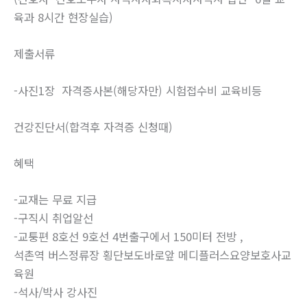
육과 8시간 현장실습)
제출서류
-사진1장 자격증사본(해당자만) 시험접수비 교육비등
건강진단서(합격후 자격증 신청때)
혜택
-교재는 무료 지급
-구직시 취업알선
-교퉁편 8호선 9호선 4번출구에서 150미터 전방 ,
석촌역 버스정류장 횡단보도바로앞 메디플러스요양보호사교
육원
-석사/박사 강사진