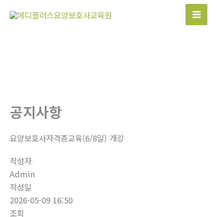
콘
텐
Mai
츠
Men
로
건
너
뛰
기
공지사항
요양보호사자격증교육(6/8일) 개강
작성자
Admin
작성일
2026-05-09 16:50
조회