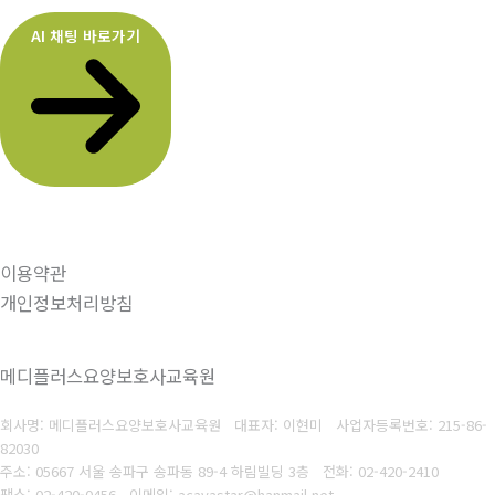
AI 채팅 바로가기
이용약관
개인정보처리방침
메디플러스요양보호사교육원
회사명: 메디플러스요양보호사교육원 대표자: 이현미
사업자등록번호:
215-86-
82030
주소: 05667 서울 송파구 송파동 89-4 하림빌딩 3층
전화: 02-420-2410
팩스: 02-420-0456
이메일: acavastar@hanmail.ne
t