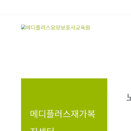
콘
텐
츠
로
건
너
뛰
기
메디플러스재가복