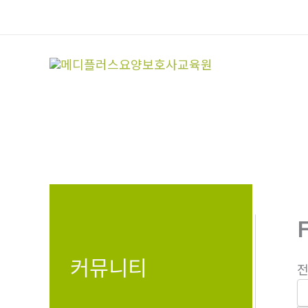
콘
텐
츠
로
건
너
뛰
기
커뮤니티
전